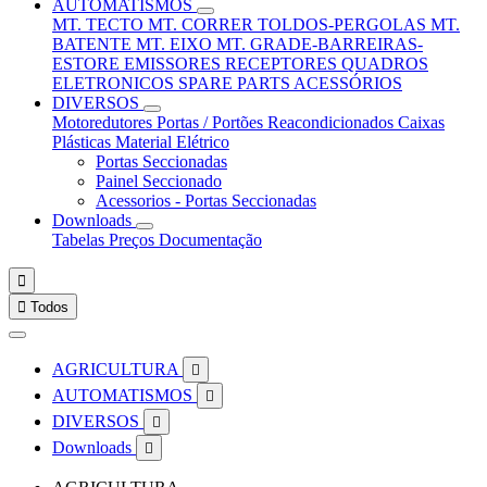
AUTOMATISMOS
MT. TECTO
MT. CORRER
TOLDOS-PERGOLAS
MT.
BATENTE
MT. EIXO
MT. GRADE-BARREIRAS-
ESTORE
EMISSORES
RECEPTORES
QUADROS
ELETRONICOS
SPARE PARTS
ACESSÓRIOS
DIVERSOS
Motoredutores
Portas / Portões
Reacondicionados
Caixas
Plásticas
Material Elétrico
Portas Seccionadas
Painel Seccionado
Acessorios - Portas Seccionadas
Downloads
Tabelas Preços
Documentação


Todos
AGRICULTURA

AUTOMATISMOS

DIVERSOS

Downloads
