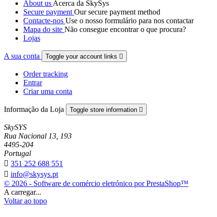
About us
Acerca da SkySys
Secure payment
Our secure payment method
Contacte-nos
Use o nosso formulário para nos contactar
Mapa do site
Não consegue encontrar o que procura?
Lojas
A sua conta
Toggle your account links

Order tracking
Entrar
Criar uma conta
Informação da Loja
Toggle store information

SkySYS
Rua Nacional 13, 193
4495-204
Portugal

351 252 688 551

info@skysys.pt
© 2026 - Software de comércio eletrónico por PrestaShop™
A carregar...
Voltar ao topo