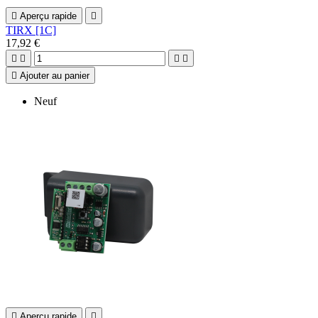

Aperçu rapide

TIRX [1C]
17,92 €





Ajouter au panier
Neuf

Aperçu rapide
