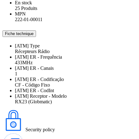
En stock
25 Produits
MPN
222-01-00011
Fiche technique
[ATM] Type
Récepteurs Rádio
[ATM] ER - Frequência
433MHz
[ATM] ER - Canais
1
[ATM] ER - Codificação
CF - Código Fixo
[ATM] ER - CodInt
[ATM] Receptor - Modelo
RX23 (Globmatic)
Security policy