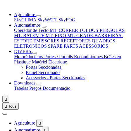
Agriculture
SkyCLIMA
SkyWATT
SkyFOG
Automatismos
Operador de Tecto
MT. CORRER
TOLDOS-PERGOLAS
MT. BATENTE
MT. EIXO
MT. GRADE-BARREIRAS-
ESTORE
EMISSORES
RECEPTORES
QUADROS
ELETRONICOS
SPARE PARTS
ACESSÓRIOS
DIVERS
Motoréducteurs
Portes / Portails
Reconditionnés
Boîtes en
Plastique
Matériel Électrique
Portas Seccionadas
Painel Seccionado
Acessorios - Portas Seccionadas
Downloads
Tabelas Preços
Documentação


Tous
Agriculture

Automatismos
