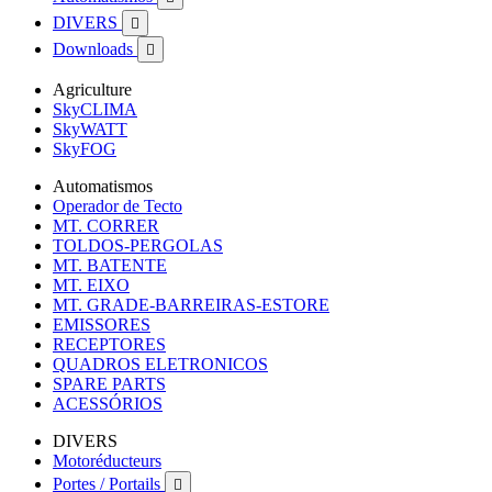
DIVERS

Downloads

Agriculture
SkyCLIMA
SkyWATT
SkyFOG
Automatismos
Operador de Tecto
MT. CORRER
TOLDOS-PERGOLAS
MT. BATENTE
MT. EIXO
MT. GRADE-BARREIRAS-ESTORE
EMISSORES
RECEPTORES
QUADROS ELETRONICOS
SPARE PARTS
ACESSÓRIOS
DIVERS
Motoréducteurs
Portes / Portails
