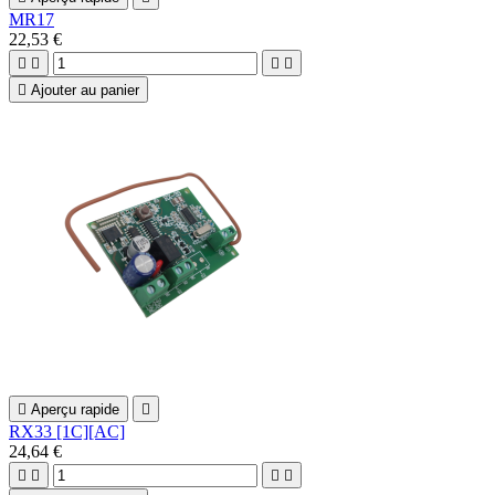
MR17
22,53 €





Ajouter au panier

Aperçu rapide

RX33 [1C][AC]
24,64 €



