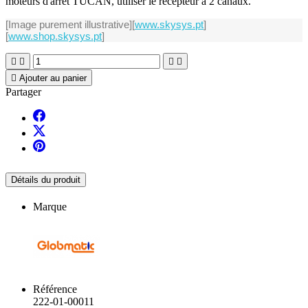
moteurs d'arrêt TUCAN, utiliser le récepteur à 2 canaux.
[Image purement illustrative]
[
www.skysys.pt
]
[
www.shop.skysys.pt
]





Ajouter au panier
Partager
Détails du produit
Marque
Référence
222-01-00011