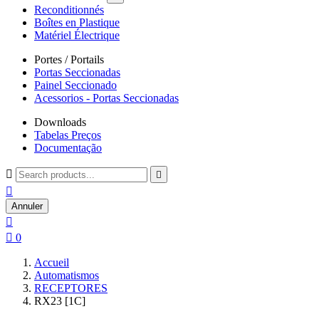
Reconditionnés
Boîtes en Plastique
Matériel Électrique
Portes / Portails
Portas Seccionadas
Painel Seccionado
Acessorios - Portas Seccionadas
Downloads
Tabelas Preços
Documentação



Annuler


0
Accueil
Automatismos
RECEPTORES
RX23 [1C]