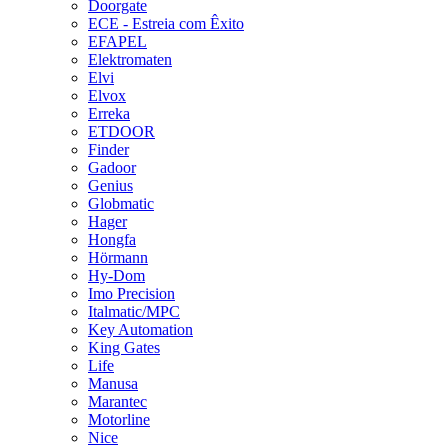
Doorgate
ECE - Estreia com Êxito
EFAPEL
Elektromaten
Elvi
Elvox
Erreka
ETDOOR
Finder
Gadoor
Genius
Globmatic
Hager
Hongfa
Hörmann
Hy-Dom
Imo Precision
Italmatic/MPC
Key Automation
King Gates
Life
Manusa
Marantec
Motorline
Nice