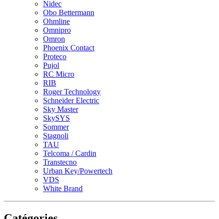
Nidec
Obo Bettermann
Ohmline
Omnipro
Omron
Phoenix Contact
Proteco
Pujol
RC Micro
RIB
Roger Technology
Schneider Electric
Sky Master
SkySYS
Sommer
Stagnoli
TAU
Telcoma / Cardin
Transtecno
Urban Key/Powertech
VDS
White Brand
Catégories