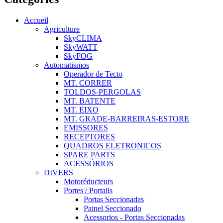
Accueil
Agriculture
SkyCLIMA
SkyWATT
SkyFOG
Automatismos
Operador de Tecto
MT. CORRER
TOLDOS-PERGOLAS
MT. BATENTE
MT. EIXO
MT. GRADE-BARREIRAS-ESTORE
EMISSORES
RECEPTORES
QUADROS ELETRONICOS
SPARE PARTS
ACESSÓRIOS
DIVERS
Motoréducteurs
Portes / Portails
Portas Seccionadas
Painel Seccionado
Acessorios - Portas Seccionadas