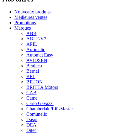
Nouveaux produits
Meilleures ventes
Promotions
Marques
ABB
ABLE/V2
APIL
Aprimatic
Automat Easy
AVIDSEN
Beninca
Bernal
BFT
BILION
BRITTA Motors
CAB
Came
Carlo Gavazzi
Chamberlain/Lift-Master
Comunello
Daspi
DEA
Ditec