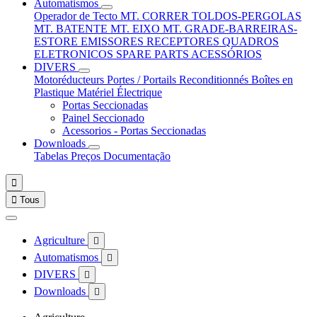
Automatismos
Operador de Tecto
MT. CORRER
TOLDOS-PERGOLAS
MT. BATENTE
MT. EIXO
MT. GRADE-BARREIRAS-
ESTORE
EMISSORES
RECEPTORES
QUADROS
ELETRONICOS
SPARE PARTS
ACESSÓRIOS
DIVERS
Motoréducteurs
Portes / Portails
Reconditionnés
Boîtes en
Plastique
Matériel Électrique
Portas Seccionadas
Painel Seccionado
Acessorios - Portas Seccionadas
Downloads
Tabelas Preços
Documentação


Tous
Agriculture

Automatismos

DIVERS

Downloads
