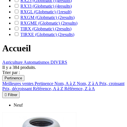
RX23 (Globmatic)
(4
results
)
RX33 (Globmatic)
(4
results
)
RXGL (Globmatic)
(1
result
)
RXGM (Globmatic)
(2
results
)
RXGME (Globmatic)
(2
results
)
TIRX (Globmatic)
(2
results
)
TIRXE (Globmatic)
(2
results
)
Accueil
Agriculture
Automatismos
DIVERS
Il y a 384 produits.
Trier par :
Pertinence
Meilleures ventes
Pertinence
Nom, A à Z
Nom, Z à A
Prix, croissant
Prix, décroissant
Référence, A à Z
Référence, Z à A

Filtrer
Neuf