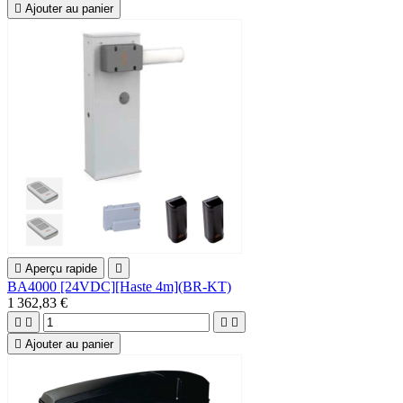

Ajouter au panier

Aperçu rapide

BA4000 [24VDC][Haste 4m](BR-KT)
1 362,83 €





Ajouter au panier