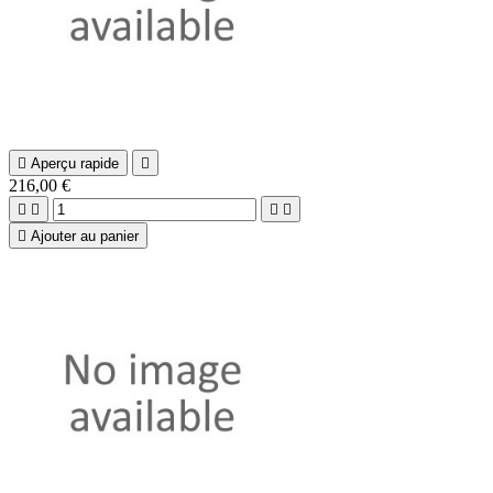

Aperçu rapide

216,00 €





Ajouter au panier