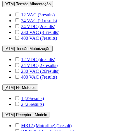
[ATM] Tensão Alimentação
12 VAC
(3
results
)
24 VAC
(21
results
)
24 VDC
(2
results
)
230 VAC
(31
results
)
400 VAC
(7
results
)
[ATM] Tensão Motorização
12 VDC
(4
results
)
24 VDC
(27
results
)
230 VAC
(26
results
)
400 VAC
(7
results
)
[ATM] Nr. Motores
1
(39
results
)
2
(25
results
)
[ATM] Receptor - Modelo
MR17 (Motorline)
(1
result
)