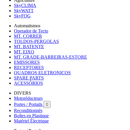
Agriculture
SkyCLIMA
SkyWATT
SkyFOG
Automatismos
Operador de Tecto
MT. CORRER
TOLDOS-PERGOLAS
MT. BATENTE
MT. EIXO
MT. GRADE-BARREIRAS-ESTORE
EMISSORES
RECEPTORES
QUADROS ELETRONICOS
SPARE PARTS
ACESSÓRIOS
DIVERS
Motoréducteurs
Portes / Portails

Reconditionnés
Boîtes en Plastique
Matériel Électrique