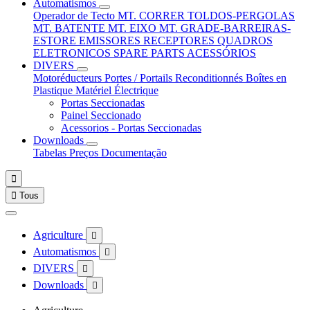
Automatismos
Operador de Tecto
MT. CORRER
TOLDOS-PERGOLAS
MT. BATENTE
MT. EIXO
MT. GRADE-BARREIRAS-
ESTORE
EMISSORES
RECEPTORES
QUADROS
ELETRONICOS
SPARE PARTS
ACESSÓRIOS
DIVERS
Motoréducteurs
Portes / Portails
Reconditionnés
Boîtes en
Plastique
Matériel Électrique
Portas Seccionadas
Painel Seccionado
Acessorios - Portas Seccionadas
Downloads
Tabelas Preços
Documentação


Tous
Agriculture

Automatismos

DIVERS

Downloads
