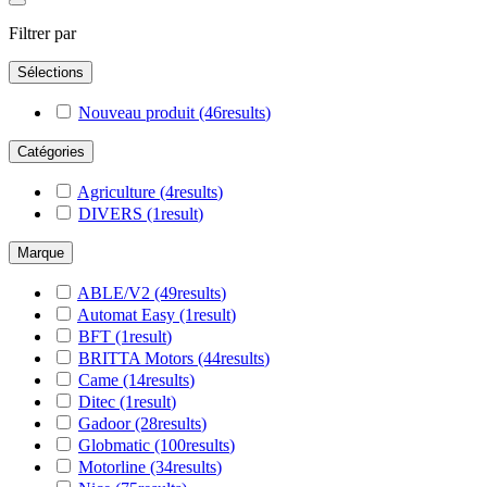
Filtrer par
Sélections
Nouveau produit
(46
results
)
Catégories
Agriculture
(4
results
)
DIVERS
(1
result
)
Marque
ABLE/V2
(49
results
)
Automat Easy
(1
result
)
BFT
(1
result
)
BRITTA Motors
(44
results
)
Came
(14
results
)
Ditec
(1
result
)
Gadoor
(28
results
)
Globmatic
(100
results
)
Motorline
(34
results
)