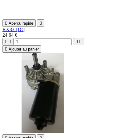

Aperçu rapide

RX33 [1C]
24,64 €





Ajouter au panier