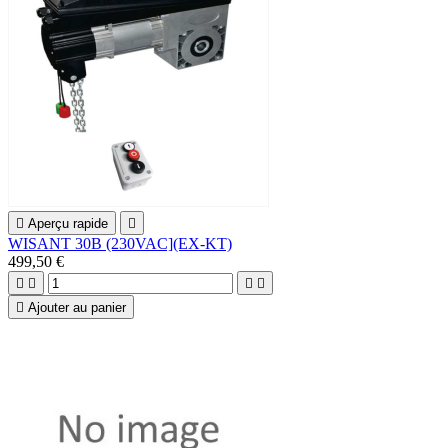

Aperçu rapide

WISANT 30B (230VAC](EX-KT)
499,50 €





Ajouter au panier