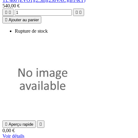
TL 400 [EVO1][2.5m][230VAC](BT-KT)
540,00 €





Ajouter au panier
Rupture de stock

Aperçu rapide

0,00 €
Voir détails