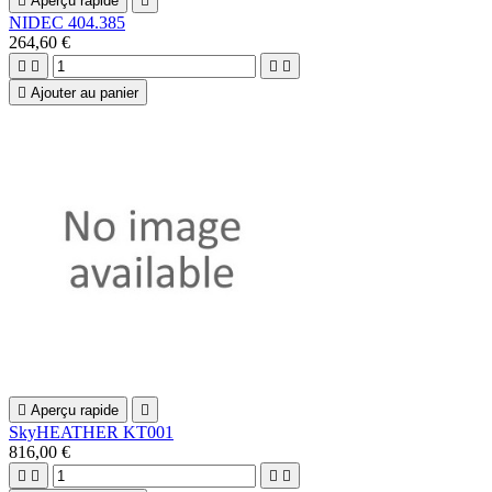

Aperçu rapide

NIDEC 404.385
264,60 €





Ajouter au panier

Aperçu rapide

SkyHEATHER KT001
816,00 €



