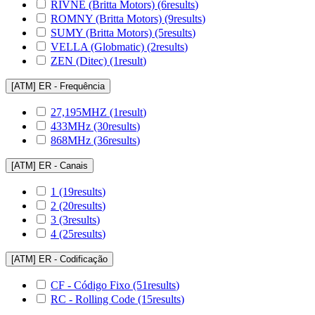
RIVNE (Britta Motors)
(6
results
)
ROMNY (Britta Motors)
(9
results
)
SUMY (Britta Motors)
(5
results
)
VELLA (Globmatic)
(2
results
)
ZEN (Ditec)
(1
result
)
[ATM] ER - Frequência
27,195MHZ
(1
result
)
433MHz
(30
results
)
868MHz
(36
results
)
[ATM] ER - Canais
1
(19
results
)
2
(20
results
)
3
(3
results
)
4
(25
results
)
[ATM] ER - Codificação
CF - Código Fixo
(51
results
)
RC - Rolling Code
(15
results
)