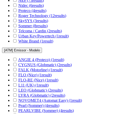
Nice
(75
results
)
Nidec
(6
results
)
Proteco
(4
results
)
Roger Technology
(12
results
)
SkySYS
(3
results
)
Sommer
(8
results
)
Telcoma / Cardin
(2
results
)
Urban Key/Powertech
(1
result
)
White Brand
(1
result
)
[ATM] Emissor - Modelo
ANGIE 4 (Proteco)
(1
result
)
CYGNUS (Globmatic)
(2
results
)
FALK (Motorline)
(1
result
)
FLO (Nice)
(1
result
)
FLO-RE (Nice)
(1
result
)
L11 (UK)
(1
result
)
LEO (Globmatic)
(2
results
)
LYRA (Globmatic)
(2
results
)
NOVOMET4 (Automat Easy)
(1
result
)
Pearl (Sommer)
(4
results
)
PEARLVIBE (Sommer)
(4
results
)