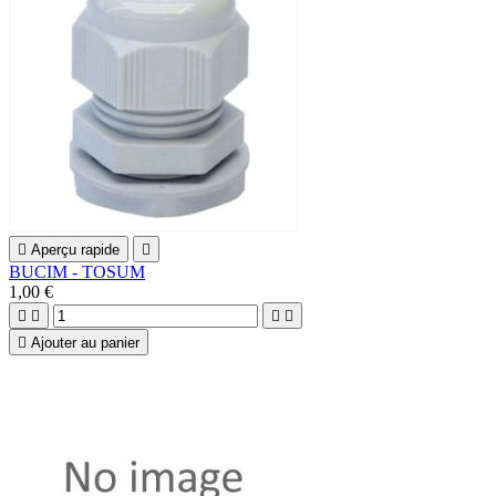

Aperçu rapide

BUCIM - TOSUM
1,00 €





Ajouter au panier