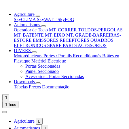
Agriculture
SkyCLIMA
SkyWATT
SkyFOG
Automatismos
Operador de Tecto
MT. CORRER
TOLDOS-PERGOLAS
MT. BATENTE
MT. EIXO
MT. GRADE-BARREIRAS-
ESTORE
EMISSORES
RECEPTORES
QUADROS
ELETRONICOS
SPARE PARTS
ACESSÓRIOS
DIVERS
Motoréducteurs
Portes / Portails
Reconditionnés
Boîtes en
Plastique
Matériel Électrique
Portas Seccionadas
Painel Seccionado
Acessorios - Portas Seccionadas
Downloads
Tabelas Preços
Documentação


Tous
Agriculture

Automatismos
