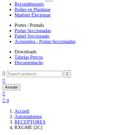
Reconditionnés
Boîtes en Plastique
Matériel Électrique
Portes / Portails
Portas Seccionadas
Painel Seccionado
Acessorios - Portas Seccionadas
Downloads
Tabelas Preços
Documentação



Annuler


0
Accueil
Automatismos
RECEPTORES
RXGME [2C]