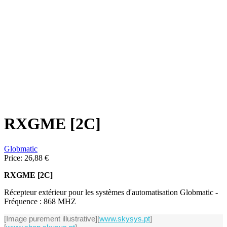
RXGME [2C]
Globmatic
Price:
26,88 €
RXGME [2C]
Récepteur extérieur pour les systèmes d'automatisation Globmatic -
Fréquence : 868 MHZ
[Image purement illustrative]
[
www.skysys.pt
]