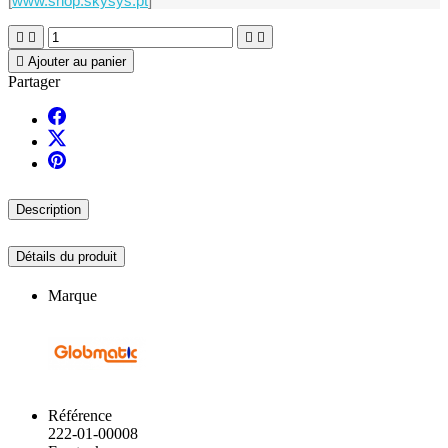
[
www.shop.skysys.pt
]





Ajouter au panier
Partager
Description
Détails du produit
Marque
Référence
222-01-00008