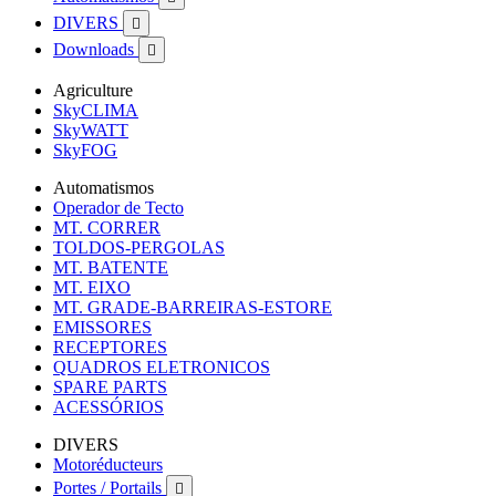
DIVERS

Downloads

Agriculture
SkyCLIMA
SkyWATT
SkyFOG
Automatismos
Operador de Tecto
MT. CORRER
TOLDOS-PERGOLAS
MT. BATENTE
MT. EIXO
MT. GRADE-BARREIRAS-ESTORE
EMISSORES
RECEPTORES
QUADROS ELETRONICOS
SPARE PARTS
ACESSÓRIOS
DIVERS
Motoréducteurs
Portes / Portails
