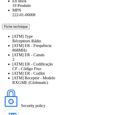
En stock
19 Produits
MPN
222-01-00008
Fiche technique
[ATM] Type
Récepteurs Rádio
[ATM] ER - Frequência
868MHz
[ATM] ER - Canais
2
[ATM] ER - Codificação
CF - Código Fixo
[ATM] ER - CodInt
[ATM] Receptor - Modelo
RXGME (Globmatic)
Security policy