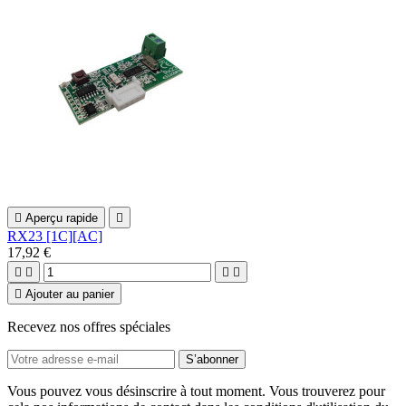

Aperçu rapide

RX23 [1C][AC]
17,92 €





Ajouter au panier
Recevez nos offres spéciales
Vous pouvez vous désinscrire à tout moment. Vous trouverez pour