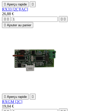

Aperçu rapide

RX33 [2C][AC]
26,88 €





Ajouter au panier

Aperçu rapide

RXGM [2C]
19,04 €