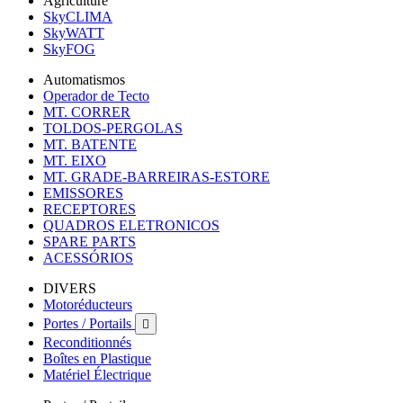
Agriculture
SkyCLIMA
SkyWATT
SkyFOG
Automatismos
Operador de Tecto
MT. CORRER
TOLDOS-PERGOLAS
MT. BATENTE
MT. EIXO
MT. GRADE-BARREIRAS-ESTORE
EMISSORES
RECEPTORES
QUADROS ELETRONICOS
SPARE PARTS
ACESSÓRIOS
DIVERS
Motoréducteurs
Portes / Portails

Reconditionnés
Boîtes en Plastique
Matériel Électrique