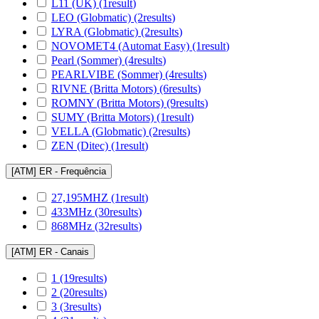
L11 (UK)
(1
result
)
LEO (Globmatic)
(2
results
)
LYRA (Globmatic)
(2
results
)
NOVOMET4 (Automat Easy)
(1
result
)
Pearl (Sommer)
(4
results
)
PEARLVIBE (Sommer)
(4
results
)
RIVNE (Britta Motors)
(6
results
)
ROMNY (Britta Motors)
(9
results
)
SUMY (Britta Motors)
(1
result
)
VELLA (Globmatic)
(2
results
)
ZEN (Ditec)
(1
result
)
[ATM] ER - Frequência
27,195MHZ
(1
result
)
433MHz
(30
results
)
868MHz
(32
results
)
[ATM] ER - Canais
1
(19
results
)
2
(20
results
)
3
(3
results
)