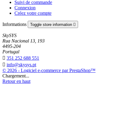
Suivi de commande
Connexion
Créez votre compte
Informations
Toggle store information

SkySYS
Rua Nacional 13, 193
4495-204
Portugal

351 252 688 551

info@skysys.pt
© 2026 - Logiciel e-commerce par PrestaShop™
Chargement...
Retour en haut