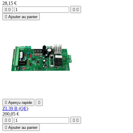
28,15 €





Ajouter au panier

Aperçu rapide

ZL39 B (QE)
200,05 €





Ajouter au panier