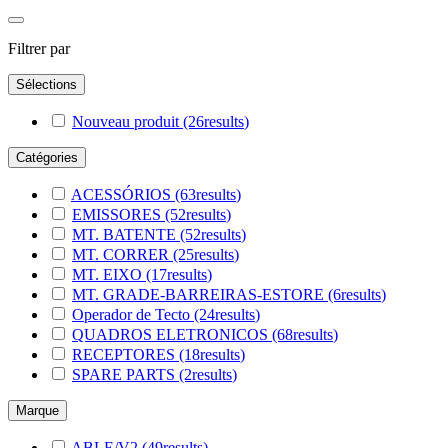
Filtrer par
Sélections
Nouveau produit
(26
results
)
Catégories
ACESSÓRIOS
(63
results
)
EMISSORES
(52
results
)
MT. BATENTE
(52
results
)
MT. CORRER
(25
results
)
MT. EIXO
(17
results
)
MT. GRADE-BARREIRAS-ESTORE
(6
results
)
Operador de Tecto
(24
results
)
QUADROS ELETRONICOS
(68
results
)
RECEPTORES
(18
results
)
SPARE PARTS
(2
results
)
Marque
ABLE/V2
(49
results
)