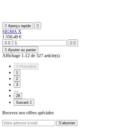

Aperçu rapide

SIGMA X
1 550,40 €





Ajouter au panier
Affichage 1-12 de 327 article(s)

Précédent
1
2
3
…
28
Suivant

Recevez nos offres spéciales