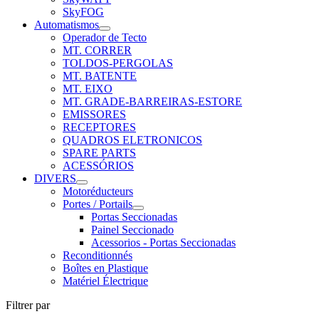
SkyFOG
Automatismos
Operador de Tecto
MT. CORRER
TOLDOS-PERGOLAS
MT. BATENTE
MT. EIXO
MT. GRADE-BARREIRAS-ESTORE
EMISSORES
RECEPTORES
QUADROS ELETRONICOS
SPARE PARTS
ACESSÓRIOS
DIVERS
Motoréducteurs
Portes / Portails
Portas Seccionadas
Painel Seccionado
Acessorios - Portas Seccionadas
Reconditionnés
Boîtes en Plastique
Matériel Électrique
Filtrer par