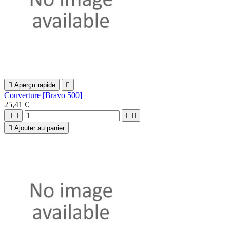

Aperçu rapide

Couverture [Bravo 500]
25,41 €





Ajouter au panier