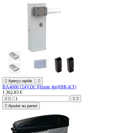

Aperçu rapide

BA4000 [24VDC][Haste 4m](BR-KT)
1 362,83 €





Ajouter au panier