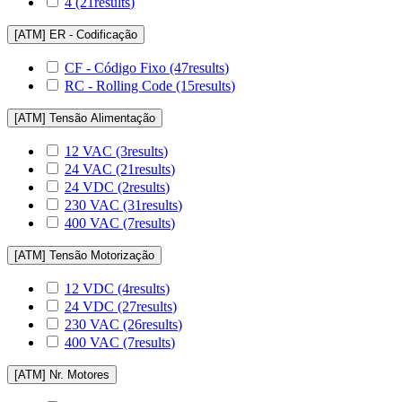
4
(21
results
)
[ATM] ER - Codificação
CF - Código Fixo
(47
results
)
RC - Rolling Code
(15
results
)
[ATM] Tensão Alimentação
12 VAC
(3
results
)
24 VAC
(21
results
)
24 VDC
(2
results
)
230 VAC
(31
results
)
400 VAC
(7
results
)
[ATM] Tensão Motorização
12 VDC
(4
results
)
24 VDC
(27
results
)
230 VAC
(26
results
)
400 VAC
(7
results
)
[ATM] Nr. Motores