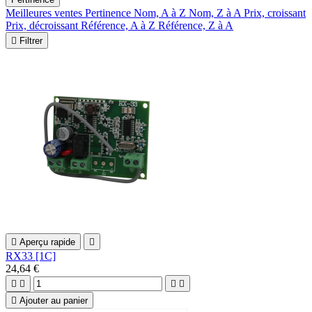
Meilleures ventes
Pertinence
Nom, A à Z
Nom, Z à A
Prix, croissant
Prix, décroissant
Référence, A à Z
Référence, Z à A

Filtrer

Aperçu rapide

RX33 [1C]
24,64 €





Ajouter au panier