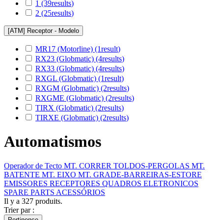
1
(39
results
)
2
(25
results
)
[ATM] Receptor - Modelo
MR17 (Motorline)
(1
result
)
RX23 (Globmatic)
(4
results
)
RX33 (Globmatic)
(4
results
)
RXGL (Globmatic)
(1
result
)
RXGM (Globmatic)
(2
results
)
RXGME (Globmatic)
(2
results
)
TIRX (Globmatic)
(2
results
)
TIRXE (Globmatic)
(2
results
)
Automatismos
Operador de Tecto
MT. CORRER
TOLDOS-PERGOLAS
MT.
BATENTE
MT. EIXO
MT. GRADE-BARREIRAS-ESTORE
EMISSORES
RECEPTORES
QUADROS ELETRONICOS
SPARE PARTS
ACESSÓRIOS
Il y a 327 produits.
Trier par :
Pertinence