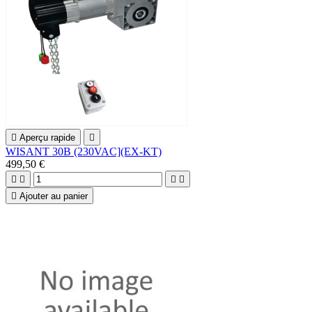

Aperçu rapide

WISANT 30B (230VAC](EX-KT)
499,50 €





Ajouter au panier