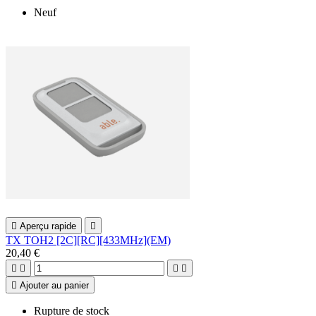
Neuf

Aperçu rapide

TX TOH2 [2C][RC][433MHz](EM)
20,40 €





Ajouter au panier
Rupture de stock