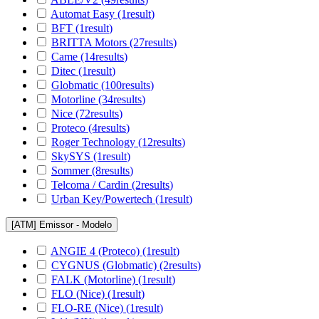
Automat Easy
(1
result
)
BFT
(1
result
)
BRITTA Motors
(27
results
)
Came
(14
results
)
Ditec
(1
result
)
Globmatic
(100
results
)
Motorline
(34
results
)
Nice
(72
results
)
Proteco
(4
results
)
Roger Technology
(12
results
)
SkySYS
(1
result
)
Sommer
(8
results
)
Telcoma / Cardin
(2
results
)
Urban Key/Powertech
(1
result
)
[ATM] Emissor - Modelo
ANGIE 4 (Proteco)
(1
result
)
CYGNUS (Globmatic)
(2
results
)
FALK (Motorline)
(1
result
)
FLO (Nice)
(1
result
)
FLO-RE (Nice)
(1
result
)