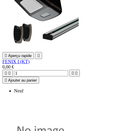

Aperçu rapide

FENIX I (KT)
0,00 €





Ajouter au panier
Neuf