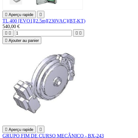

Aperçu rapide

TL 400 [EVO1][2.5m][230VAC](BT-KT)
540,00 €





Ajouter au panier

Aperçu rapide

GRUPO FIM DE CURSO MECÂNICO - BX-243