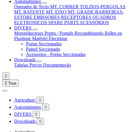
Automatismos
Operador de Tecto
MT. CORRER
TOLDOS-PERGOLAS
MT. BATENTE
MT. EIXO
MT. GRADE-BARREIRAS-
ESTORE
EMISSORES
RECEPTORES
QUADROS
ELETRONICOS
SPARE PARTS
ACESSÓRIOS
DIVERS
Motoréducteurs
Portes / Portails
Reconditionnés
Boîtes en
Plastique
Matériel Électrique
Portas Seccionadas
Painel Seccionado
Acessorios - Portas Seccionadas
Downloads
Tabelas Preços
Documentação


Tous
Agriculture

Automatismos

DIVERS

Downloads
