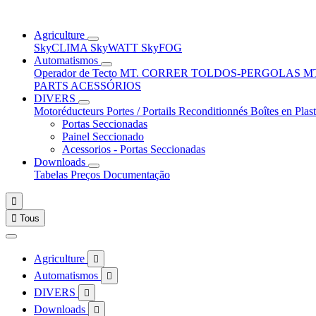
Agriculture
SkyCLIMA
SkyWATT
SkyFOG
Automatismos
Operador de Tecto
MT. CORRER
TOLDOS-PERGOLAS
M
PARTS
ACESSÓRIOS
DIVERS
Motoréducteurs
Portes / Portails
Reconditionnés
Boîtes en Plas
Portas Seccionadas
Painel Seccionado
Acessorios - Portas Seccionadas
Downloads
Tabelas Preços
Documentação


Tous
Agriculture

Automatismos

DIVERS

Downloads
