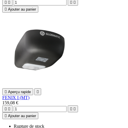





Ajouter au panier

Aperçu rapide

FENIX I (MT)
159,08 €





Ajouter au panier
Rupture de stock