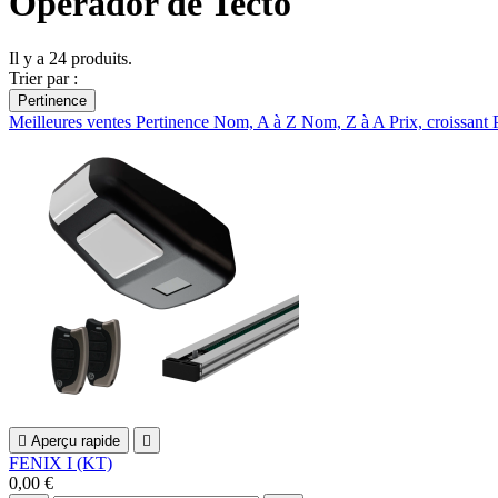
Operador de Tecto
Il y a 24 produits.
Trier par :
Pertinence
Meilleures ventes
Pertinence
Nom, A à Z
Nom, Z à A
Prix, croissant

Aperçu rapide

FENIX I (KT)
0,00 €