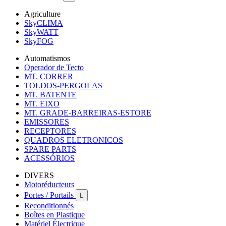
Agriculture
SkyCLIMA
SkyWATT
SkyFOG
Automatismos
Operador de Tecto
MT. CORRER
TOLDOS-PERGOLAS
MT. BATENTE
MT. EIXO
MT. GRADE-BARREIRAS-ESTORE
EMISSORES
RECEPTORES
QUADROS ELETRONICOS
SPARE PARTS
ACESSÓRIOS
DIVERS
Motoréducteurs
Portes / Portails

Reconditionnés
Boîtes en Plastique
Matériel Électrique