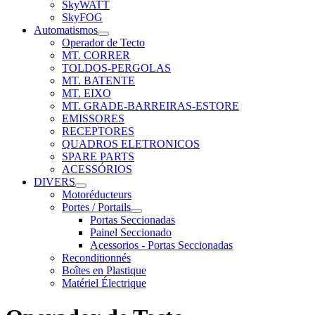
SkyWATT
SkyFOG
Automatismos
Operador de Tecto
MT. CORRER
TOLDOS-PERGOLAS
MT. BATENTE
MT. EIXO
MT. GRADE-BARREIRAS-ESTORE
EMISSORES
RECEPTORES
QUADROS ELETRONICOS
SPARE PARTS
ACESSÓRIOS
DIVERS
Motoréducteurs
Portes / Portails
Portas Seccionadas
Painel Seccionado
Acessorios - Portas Seccionadas
Reconditionnés
Boîtes en Plastique
Matériel Électrique