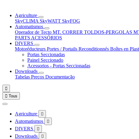
Agriculture
SkyCLIMA
SkyWATT
SkyFOG
Automatismos
Operador de Tecto
MT. CORRER
TOLDOS-PERGOLAS
M
PARTS
ACESSÓRIOS
DIVERS
Motoréducteurs
Portes / Portails
Reconditionnés
Boîtes en Plas
Portas Seccionadas
Painel Seccionado
Acessorios - Portas Seccionadas
Downloads
Tabelas Preços
Documentação


Tous
Agriculture

Automatismos

DIVERS

Downloads
