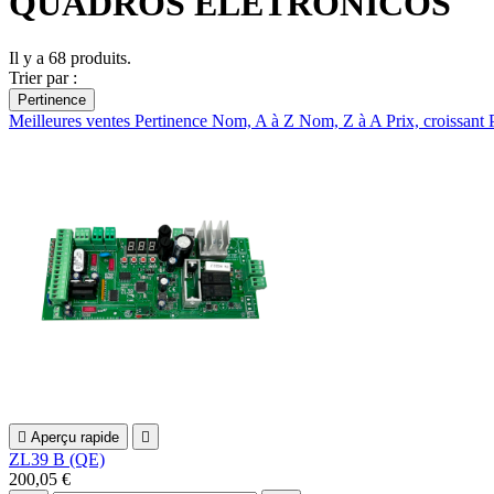
QUADROS ELETRONICOS
Il y a 68 produits.
Trier par :
Pertinence
Meilleures ventes
Pertinence
Nom, A à Z
Nom, Z à A
Prix, croissant

Aperçu rapide

ZL39 B (QE)
200,05 €