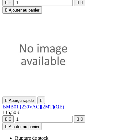





Ajouter au panier

Aperçu rapide

BMB01 [230VAC][2MT](QE)
115,50 €





Ajouter au panier
Rupture de stock