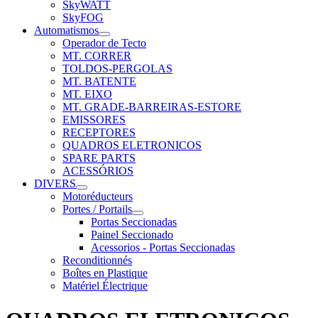
SkyWATT
SkyFOG
Automatismos
Operador de Tecto
MT. CORRER
TOLDOS-PERGOLAS
MT. BATENTE
MT. EIXO
MT. GRADE-BARREIRAS-ESTORE
EMISSORES
RECEPTORES
QUADROS ELETRONICOS
SPARE PARTS
ACESSÓRIOS
DIVERS
Motoréducteurs
Portes / Portails
Portas Seccionadas
Painel Seccionado
Acessorios - Portas Seccionadas
Reconditionnés
Boîtes en Plastique
Matériel Électrique