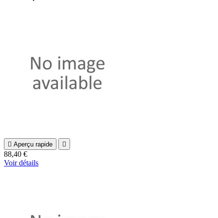

Aperçu rapide

88,40 €
Voir détails