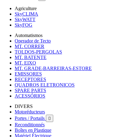
Agriculture
SkyCLIMA
SkyWATT
SkyFOG
Automatismos
Operador de Tecto
MT. CORRER
TOLDOS-PERGOLAS
MT. BATENTE
MT. EIXO
MT. GRADE-BARREIRAS-ESTORE
EMISSORES
RECEPTORES
QUADROS ELETRONICOS
SPARE PARTS
ACESSÓRIOS
DIVERS
Motoréducteurs
Portes / Portails

Reconditionnés
Boîtes en Plastique
Matériel Électrique