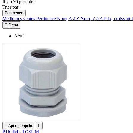
Il y a 36 produits.
Trier par :
Pertinence
Meilleures ventes
Pertinence
Nom, A à Z
Nom, Z à A
Prix, croissant

Filtrer
Neuf

Aperçu rapide

BUCIM - TOSUM