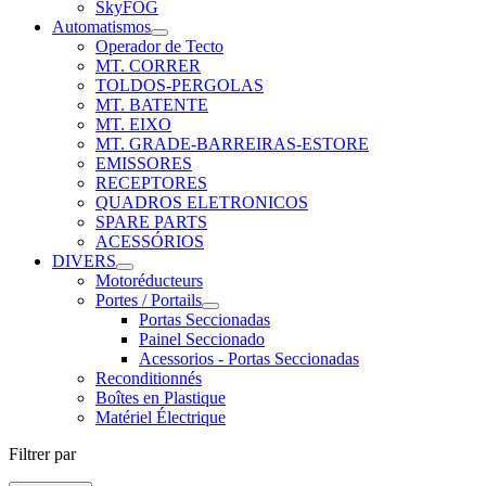
SkyFOG
Automatismos
Operador de Tecto
MT. CORRER
TOLDOS-PERGOLAS
MT. BATENTE
MT. EIXO
MT. GRADE-BARREIRAS-ESTORE
EMISSORES
RECEPTORES
QUADROS ELETRONICOS
SPARE PARTS
ACESSÓRIOS
DIVERS
Motoréducteurs
Portes / Portails
Portas Seccionadas
Painel Seccionado
Acessorios - Portas Seccionadas
Reconditionnés
Boîtes en Plastique
Matériel Électrique
Filtrer par