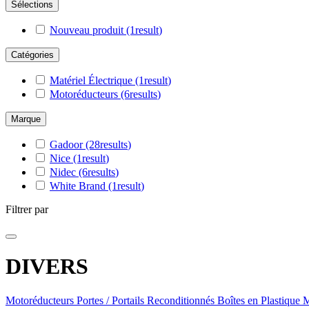
Sélections
Nouveau produit
(1
result
)
Catégories
Matériel Électrique
(1
result
)
Motoréducteurs
(6
results
)
Marque
Gadoor
(28
results
)
Nice
(1
result
)
Nidec
(6
results
)
White Brand
(1
result
)
Filtrer par
DIVERS
Motoréducteurs
Portes / Portails
Reconditionnés
Boîtes en Plastique
M