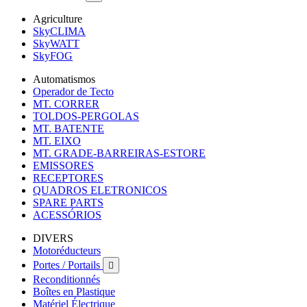
Agriculture
SkyCLIMA
SkyWATT
SkyFOG
Automatismos
Operador de Tecto
MT. CORRER
TOLDOS-PERGOLAS
MT. BATENTE
MT. EIXO
MT. GRADE-BARREIRAS-ESTORE
EMISSORES
RECEPTORES
QUADROS ELETRONICOS
SPARE PARTS
ACESSÓRIOS
DIVERS
Motoréducteurs
Portes / Portails

Reconditionnés
Boîtes en Plastique
Matériel Électrique