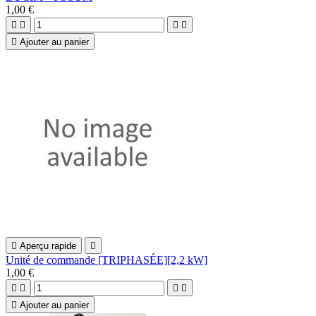
1,00 €





Ajouter au panier

Aperçu rapide

Unité de commande [TRIPHASÉE][2,2 kW]
1,00 €





Ajouter au panier