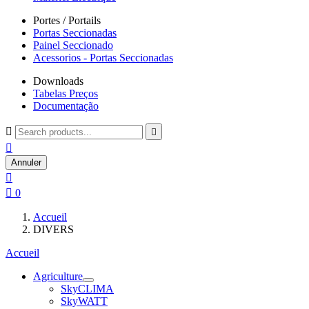
Portes / Portails
Portas Seccionadas
Painel Seccionado
Acessorios - Portas Seccionadas
Downloads
Tabelas Preços
Documentação



Annuler


0
Accueil
DIVERS
Accueil
Agriculture
SkyCLIMA
SkyWATT