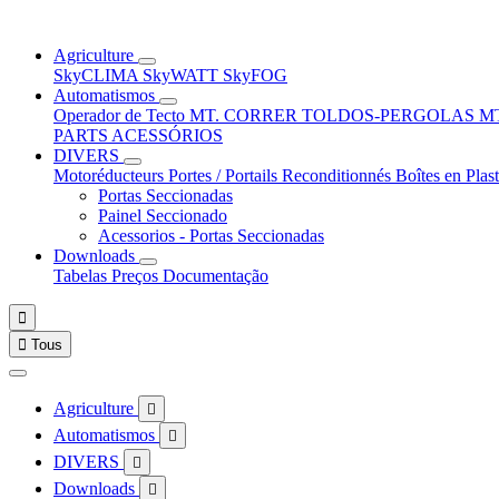
Agriculture
SkyCLIMA
SkyWATT
SkyFOG
Automatismos
Operador de Tecto
MT. CORRER
TOLDOS-PERGOLAS
M
PARTS
ACESSÓRIOS
DIVERS
Motoréducteurs
Portes / Portails
Reconditionnés
Boîtes en Plas
Portas Seccionadas
Painel Seccionado
Acessorios - Portas Seccionadas
Downloads
Tabelas Preços
Documentação


Tous
Agriculture

Automatismos

DIVERS

Downloads
